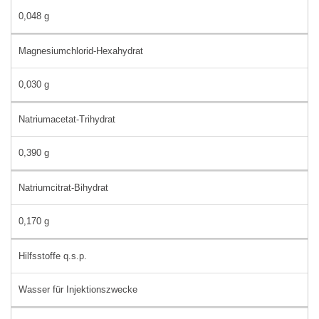
0,048 g
Magnesiumchlorid-Hexahydrat
0,030 g
Natriumacetat-Trihydrat
0,390 g
Natriumcitrat-Bihydrat
0,170 g
Hilfsstoffe q.s.p.
Wasser für Injektionszwecke