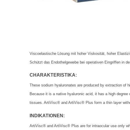
Viscoelastische Lösung mit hoher Viskosität, hoher Elastiz
Schützt das Endothelgewebe bei operativen Eingriffen in der
CHARAKTERISTIKA:
These sodium hyaluronates are produced by extraction of hi
Because it is a native hyaluronic acid, it has a high degree 
tissues. ArtiVisc® and ArtiVisc® Plus form a thin layer with
INDIKATIONEN:
ArtiVisc® and ArtiVisc® Plus are for intraocular use only wh