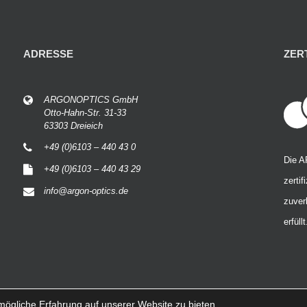
ADRESSE
ZER
ARGONOPTICS GmbH
Otto-Hahn-Str. 31-33
63303 Dreieich
+49 (0)6103 – 440 43 0
Die 
+49 (0)6103 – 440 43 29
zertif
info@argon-optics.de
zuver
erfüllt
ögliche Erfahrung auf unserer Website zu bieten.