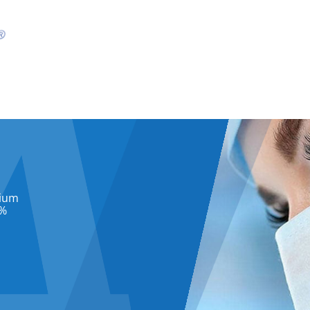
dium
 %